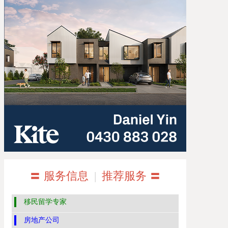
〓 服务信息
|
推荐服务 〓
移民留学专家
房地产公司