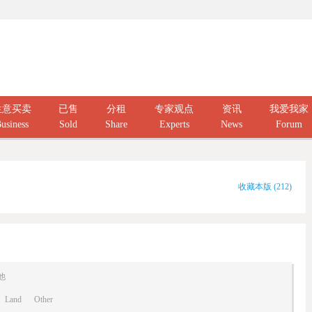
生意买卖
已售
分租
专家观点
资讯
我爱我家
usiness
Sold
Share
Experts
News
Forum
收藏本版
(
212
)
他
Land
Other