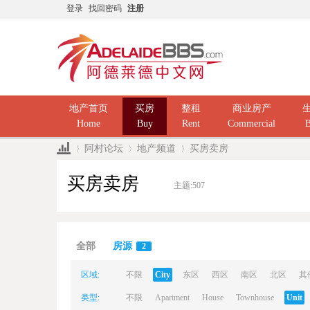
登录
找回密码
注册
地产首页
买房
整租
商业房产
Home
Buy
Rent
Commercial
B
阿村论坛
地产频道
买房卖房
买房卖房
主题:
507
Ad
»
›
›
全部
房源
2
区域:
不限
City
东区
西区
南区
北区
其
类型:
不限
Apartment
House
Townhouse
Unit